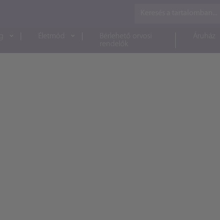
g
Életmód
Bérlehető orvosi
Áruház
rendelők