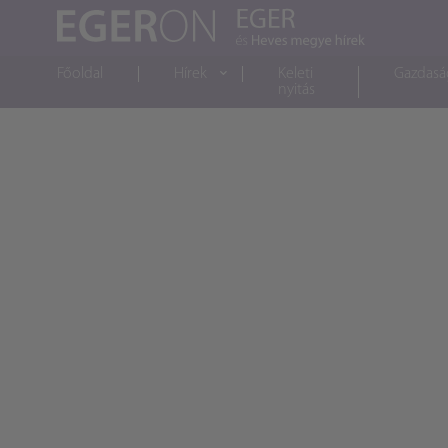
Főoldal
Hírek
Keleti
Gazdasá
nyitás