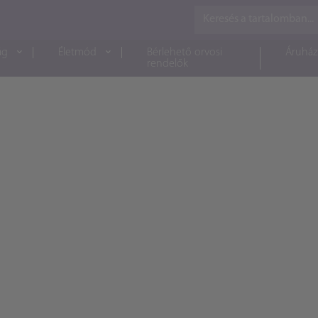
ág
Életmód
Bérlehető orvosi
Áruház
rendelők