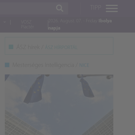
TIPP
2026. August. 07. - Friday
Ibolya
VOSZ
Piactér
napja
M
ÁSZ hírek /
ÁSZ HÍRPORTÁL
K
Mesterséges Intelligencia /
NICE
A