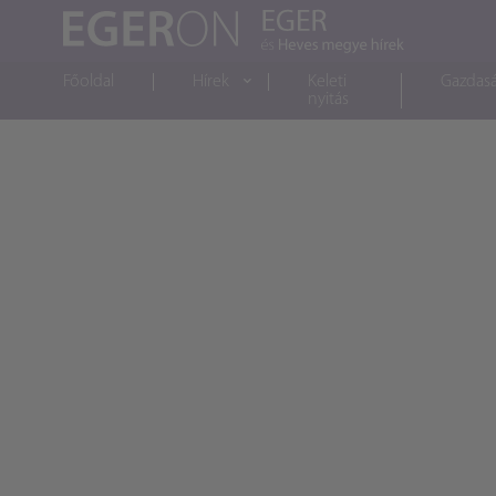
Főoldal
Hírek
Keleti
Gazdas
nyitás