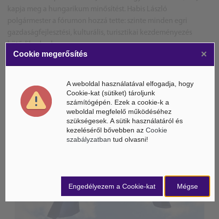
kapja meg a hungarikum minősítést. Habis László
polgármester a fórumon hozzá tette: szinte minden egri
gazdaságfejlesztési, kulturális, turisztikai kezdeményezés
kötődik a borhoz.
×
Cookie megerősítés
MTI / MCOnet
A weboldal használatával elfogadja, hogy
Cookie-kat (sütiket) tároljunk
számítógépén. Ezek a cookie-k a
weboldal megfelelő működéséhez
szükségesek. A sütik használatáról és
ÁSZ hírek /
ÁSZ HÍRPORTÁL
kezeléséről bővebben az
Cookie
szabályzatban
tud olvasni!
Mesterséges Intelligencia /
NICE
Engedélyezem a Cookie-kat
Mégse