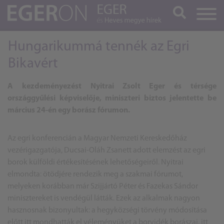
Keresés
Hungarikummá tennék az Egri
Bikavért
A kezdeményezést Nyitrai Zsolt Eger és térsége
országgyűlési képviselője, miniszteri biztos jelentette be
március 24-én egy borász fórumon.
Az egri konferencián a Magyar Nemzeti Kereskedőház
vezérigazgatója, Ducsai-Oláh Zsanett adott elemzést az egri
borok külföldi értékesítésének lehetőségeiről. Nyitrai
elmondta: ötödjére rendezik meg a szakmai fórumot,
melyeken korábban már Szijjártó Péter és Fazekas Sándor
minisztereket is vendégül látták. Ezek az alkalmak nagyon
hasznosnak bizonyultak: a hegyközségi törvény módosítása
előtt itt mondhatták el véleményüket a borvidék borászai, itt