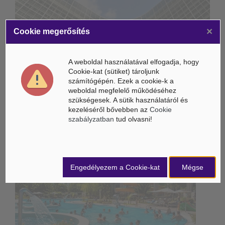
×
Életbe léptek az Európai Unióban a mesterséges intelligencia
Cookie megerősítés
új szabályai
Gyorsabbá válhat a fúziós üzemanyag fejlesztése a
A weboldal használatával elfogadja, hogy
mesterséges intelligenciával
Cookie-kat (sütiket) tároljunk
számítógépén. Ezek a cookie-k a
Látó robotkerekesszék segíthet önállóbbá tenni a
weboldal megfelelő működéséhez
mozgáskorlátozott embereket
szükségesek. A sütik használatáról és
kezeléséről bővebben az
Cookie
szabályzatban
tud olvasni!
Belföldi hírek /
BELFÖLD
Engedélyezem a Cookie-kat
Mégse