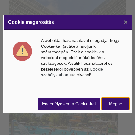
×
Cookie megerősítés
Életbe léptek az Európai Unióban a mesterséges intelligencia
új szabályai
A weboldal használatával elfogadja, hogy
Gyorsabbá válhat a fúziós üzemanyag fejlesztése a
Cookie-kat (sütiket) tároljunk
mesterséges intelligenciával
számítógépén. Ezek a cookie-k a
weboldal megfelelő működéséhez
Látó robotkerekesszék segíthet önállóbbá tenni a
szükségesek. A sütik használatáról és
mozgáskorlátozott embereket
kezeléséről bővebben az
Cookie
szabályzatban
tud olvasni!
Belföldi hírek /
BELFÖLD
Engedélyezem a Cookie-kat
Mégse