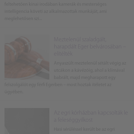
feltehetően kínai irodában kamerák és mesterséges
intelligencia követi az alkalmazottak munkáját, ami
meglehetősen szi...
Meztelenül szaladgált,
harapdált Eger belvárosában –
elítélték
Anyaszült meztelenül sétált végig az
utcákon a kávézóig, ahol a klímával
babrált, majd megharapott egy
felszolgálót egy férfi Egerben – most hoztak ítéletet az
ügyében.
Az egri kórházban kapcsolták le
a feleséggyilkost
Hasi sérüléssel került be az egri