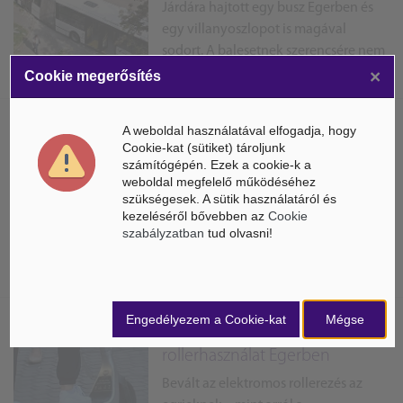
Járdára hajtott egy busz Egerben és
egy villanyoszlopot is magával
sodort. A balesetnek szerencsére nem
lett sérültje.
×
Cookie megerősítés
A weboldal használatával elfogadja, hogy
Modern és zöld
Cookie-kat (sütiket) tároljunk
kőzetgyapotgyár létesül Eger
számítógépén. Ezek a cookie-k a
közelében
weboldal megfelelő működéséhez
szükségesek. A sütik használatáról és
Jelentős fejlesztés veszi kezdetét 2023
kezeléséről bővebben az
Cookie
őszén Heves vármegyében: korszerű
szabályzatban
tud olvasni!
technológiákat alkalmazó
kőzetgyapotgyárat építenek Halmajugrán.
Engedélyezem a Cookie-kat
Mégse
Népszerű az elektromos
rollerhasználat Egerben
Bevált az elektromos rollerezés az