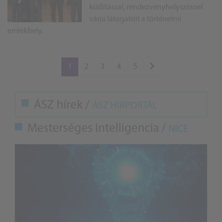
kiállítással, rendezvényhelyszínnel
várja látogatóit a történelmi
emlékhely.
1
2
3
4
5
ÁSZ hírek /
ÁSZ HÍRPORTÁL
Mesterséges Intelligencia /
NICE