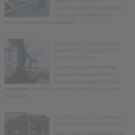
egrieknek – mint arról a
polgármesterük is beszámolt, több
mint 7 ezren használták csak
júliusban ezt az eszközt a városban.
Augusztus 15-ig még lehet
jelentkezni az ingyenes LED-
csere programra
Takarékossági és klímavédelmi
szempontból egyaránt fontos
résztvenni az ingyenes LED-csere
programban, amelyre Egerben augusztus 15-ig még lehet
regisztrálni.
Zöldülő város - Új, elektromos
buszok közlekednek Egerben
Június végén szolgálatba állt hat új