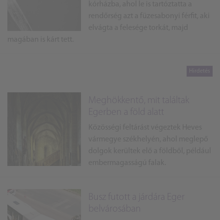
kórházba, ahol le is tartóztatta a
rendőrség azt a füzesabonyi férfit, aki
elvágta a felesége torkát, majd
magában is kárt tett.
Meghökkentő, mit találtak
Egerben a föld alatt
Közösségi feltárást végeztek Heves
vármegye székhelyén, ahol meglepő
dolgok kerültek elő a földből, például
embermagasságú falak.
Busz futott a járdára Eger
belvárosában