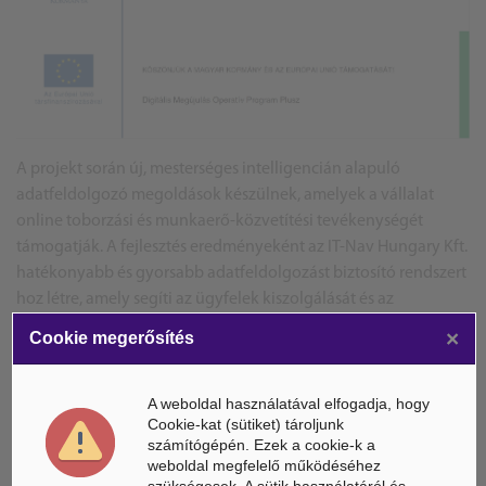
A projekt során új, mesterséges intelligencián alapuló
adatfeldolgozó megoldások készülnek, amelyek a vállalat
online toborzási és munkaerő-közvetítési tevékenységét
támogatják. A fejlesztés eredményeként az IT-Nav Hungary Kft.
hatékonyabb és gyorsabb adatfeldolgozást biztosító rendszert
hoz létre, amely segíti az ügyfelek kiszolgálását és az
adatvagyon üzleti hasznosítását.
×
Cookie megerősítés
A projekt várhatóan
2027.06.30.
dátummal fejeződik be. A
beruházásnak köszönhetően a vállalat 3 munkahelyet tud
A weboldal használatával elfogadja, hogy
megőrizni.
Cookie-kat (sütiket) tároljunk
számítógépén. Ezek a cookie-k a
A projektről bővebb információ a www.itnav.hu oldalon
weboldal megfelelő működéséhez