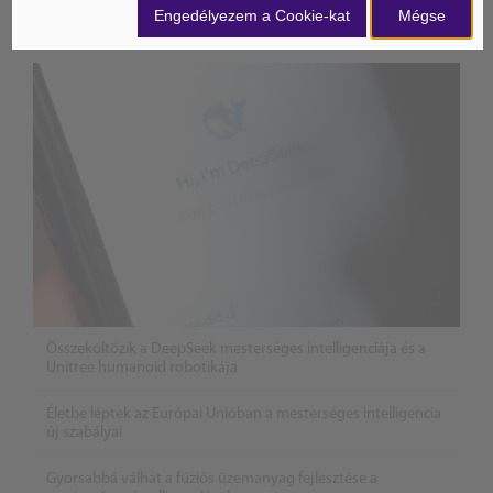
Engedélyezem a Cookie-kat
Mégse
Mesterséges Intelligencia /
NICE
Összeköltözik a DeepSeek mesterséges intelligenciája és a
Unitree humanoid robotikája
Életbe léptek az Európai Unióban a mesterséges intelligencia
új szabályai
Gyorsabbá válhat a fúziós üzemanyag fejlesztése a