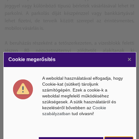
jeggyel vagy különböző típusú bérletek vásárlásával lehet itt
parkolni. A parkolás díját készpénzzel vagy bankkártyával
lehet fizetni, de terveik között szerepel az érintésmentes,
mobilos vásárlás is.
A beruházás részeként a tetőszerkezeten, a vizesblokk feletti
részen 80 négyzetméternyi zöldtetőt alakítanak ki
növényekkel, alatta külön szigetelve, feltöltve földdel. Az
×
Cookie megerősítés
épületbe két személyliftet, valamint női, férfi akadálymentes
WC-ket is kialakítottak.
A weboldal használatával elfogadja, hogy
Cookie-kat (sütiket) tároljunk
BG
számítógépén. Ezek a cookie-k a
Forrás: Egerhírek, Egerinfo, Heol
weboldal megfelelő működéséhez
szükségesek. A sütik használatáról és
A képek illusztrációk
kezeléséről bővebben az
Cookie
szabályzatban
tud olvasni!
ÁSZ hírek /
ÁSZ HÍRPORTÁL