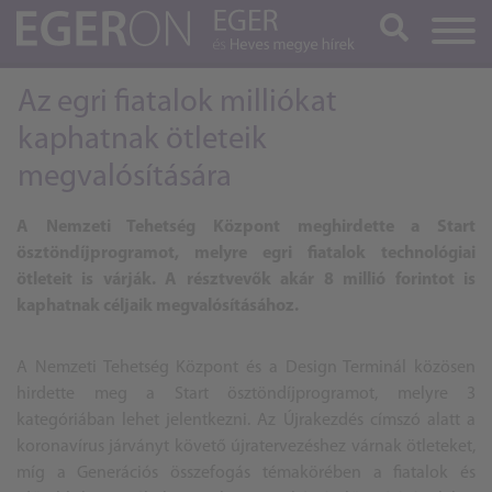
Keresés
Az egri fiatalok milliókat
kaphatnak ötleteik
megvalósítására
A Nemzeti Tehetség Központ meghirdette a Start
ösztöndíjprogramot, melyre egri fiatalok technológiai
ötleteit is várják. A résztvevők akár 8 millió forintot is
kaphatnak céljaik megvalósításához.
A Nemzeti Tehetség Központ és a Design Terminál közösen
hirdette meg a Start ösztöndíjprogramot, melyre 3
kategóriában lehet jelentkezni. Az Újrakezdés címszó alatt a
koronavírus járványt követő újratervezéshez várnak ötleteket,
míg a Generációs összefogás témakörében a fiatalok és