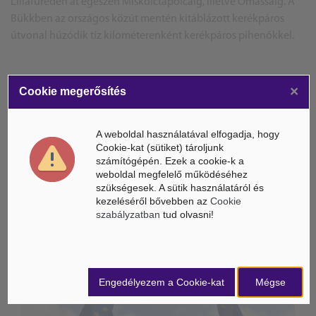
Lillafüreden át egészen Miskolctapolcáig, illetve Ómassáig. A
Bükkben az országos közút mentén kitáblázott kerékpáros
útvonal húzódik tíz kilométerenként kerékpáros pihenőkkel.
MTI / MCOnet
×
Cookie megerősítés
Címkefelhő
A weboldal használatával elfogadja, hogy
Cookie-kat (sütiket) tároljunk
Habis László polgármester
Heves beruházás
számítógépén. Ezek a cookie-k a
weboldal megfelelő működéséhez
szükségesek. A sütik használatáról és
kezeléséről bővebben az
Cookie
ÁSZ hírek /
ÁSZ HÍRPORTÁL
szabályzatban
tud olvasni!
Mesterséges Intelligencia /
NICE
Engedélyezem a Cookie-kat
Mégse