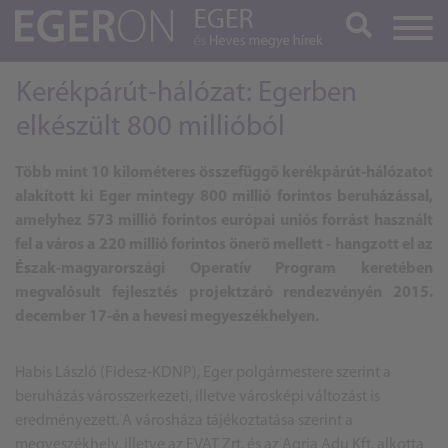
Keresés
Kerékpárút-hálózat: Egerben
elkészült 800 millióból
Több mint 10 kilométeres összefüggő kerékpárút-hálózatot
alakított ki Eger mintegy 800 millió forintos beruházással,
amelyhez 573 millió forintos európai uniós forrást használt
fel a város a 220 millió forintos önerő mellett - hangzott el az
Észak-magyarországi Operatív Program keretében
megvalósult fejlesztés projektzáró rendezvényén 2015.
december 17-én a hevesi megyeszékhelyen.
Habis László (Fidesz-KDNP), Eger polgármestere szerint a
beruházás városszerkezeti, illetve városképi változást is
eredményezett. A városháza tájékoztatása szerint a
megyeszékhely, illetve az EVAT Zrt. és az Agria Adu Kft. alkotta