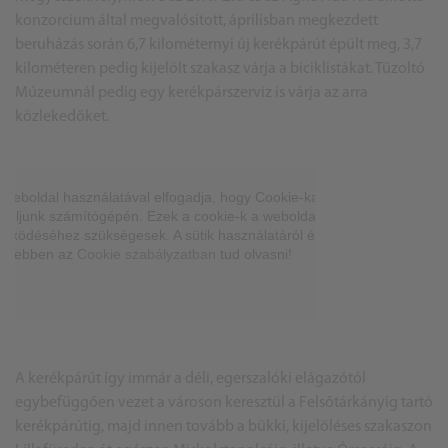
konzorcium által megvalósított, áprilisban megkezdett
beruházás során 6,7 kilométernyi új kerékpárút épült meg, 3,7
kilométeren pedig kijelölt szakasz várja a biciklistákat. Tűzoltó
Múzeumnál pedig egy kerékpárszerviz is várja az arra
közlekedőket.
A kerékpárút így immár a déli, egerszalóki elágazótól
egybefüggően vezet a városon keresztül a Felsőtárkányig tartó
kerékpárútig, majd innen tovább a bükki, kijelöléses szakaszon