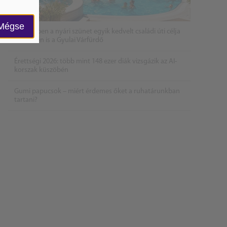
Mégse
2026 évben a nyári szünet egyik kedvelt családi úti célja
lehet idén is a Gyulai Várfürdő
Érettségi 2026: több mint 148 ezer diák vizsgázik az AI-
korszak küszöbén
Gumi papucsok – miért érdemes őket a ruhatárunkban
tartani?