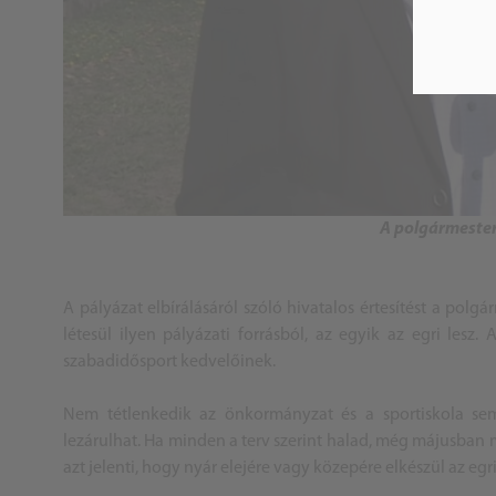
A polgármester
A pályázat elbírálásáról szóló hivatalos értesítést a po
létesül ilyen pályázati forrásból, az egyik az egri les
szabadidősport kedvelőinek.
Nem tétlenkedik az önkormányzat és a sportiskola sem,
lezárulhat. Ha minden a terv szerint halad, még májusban
azt jelenti, hogy nyár elejére vagy közepére elkészül az eg