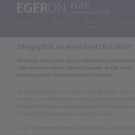
Főoldal
Hírek
Keleti
Gazdaság
nyitás
Megépítik az érsekkerti futókört
Mirkóczki
Ádám, Eger város polgármestere sajtótájékoz
több évtizede vágyott futókört, ugyanis az Egri Városi 
kanyarog majd, várhatóan nyáron el is készül.
Az egriek évtizedes álma valósul meg Mirkóczki Ádám sze
forintos, 50%-os finanszírozási támogatást kaptak a futók
rekortán borítást kap majd, amely megfelelő alátámasztást 
kényelemmel futhatnak rajta a sportolni vágyók.
Az út 1,2 kilométer hosszan kanyarog majd a város füves-f