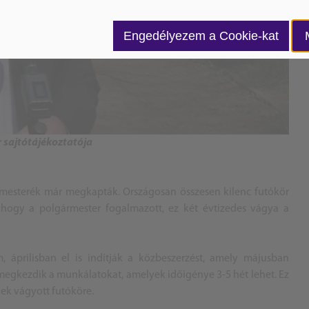
Engedélyezem a Cookie-kat
 sajtótájékoztatója
lgármesterék már megkapták. Országosan összesen kilenc futókör
z. Ahogy a polgármester fogalmazott, ez két évtizedes vágya a
 áprilisban el is indítják a közbeszerzést, amely májusban
 megkezdik a munkálatokat, amelyek időigénye 3-5 hét lehet. Ez
riek vágyott futóköre.