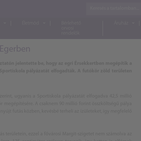
Életmód
Bérlehető
Áruház
orvosi
rendelők
 Egerben
tatón jelentette be, hogy az egri Érsekkertben megépítik a
Sportiskola pályázatát elfogadták. A futókör zöld területen
rint, ugyanis a Sportiskola pályázatát elfogadva 42,5 millió
ör megépítésére. A csaknem 90 millió forint összköltségű pálya
nyújt futás közben, kevésbé terheli az ízületeket, így megfelelő
ás területein, ezzel a fővárosi Margit-szigetet nem számolva az