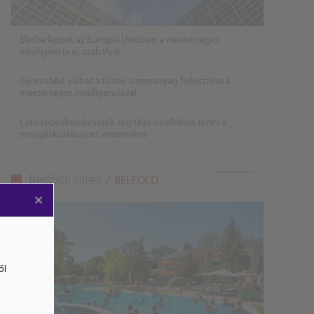
Életbe léptek az Európai Unióban a mesterséges
intelligencia új szabályai
Gyorsabbá válhat a fúziós üzemanyag fejlesztése a
mesterséges intelligenciával
Látó robotkerekesszék segíthet önállóbbá tenni a
mozgáskorlátozott embereket
Belföldi hírek /
BELFÖLD
×
ől