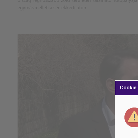
ország leghosszabb zöld területen található futópályája 
egymás mellett az érsekkerti úton.
Cookie