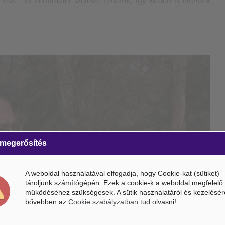
lesz. 125 centiméter szélesre tervezik, így ketten is elférnek
 megerősítés
A weboldal használatával elfogadja, hogy Cookie-kat (sütiket)
tároljunk számítógépén. Ezek a cookie-k a weboldal megfelelő
működéséhez szükségesek. A sütik használatáról és kezelésér
bővebben az
Cookie szabályzatban
tud olvasni!