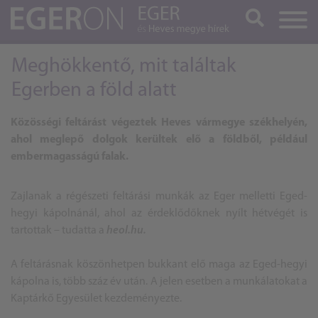
Keresés
Meghökkentő, mit találtak
Egerben a föld alatt
Közösségi feltárást végeztek Heves vármegye székhelyén,
ahol meglepő dolgok kerültek elő a földből, például
embermagasságú falak.
Zajlanak a régészeti feltárási munkák az Eger melletti Eged-
hegyi kápolnánál, ahol az érdeklődőknek nyílt hétvégét is
tartottak – tudatta a
heol.hu.
A feltárásnak köszönhetpen bukkant elő maga az Eged-hegyi
kápolna is, több száz év után. A jelen esetben a munkálatokat a
Kaptárkő Egyesület kezdeményezte.