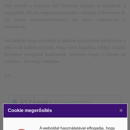
Már elérték a kápolna déli falainak alapjait és rátaláltak a
nagyjából 180 cm magasság falazatra – mondta el Nemesné dr.
Kis Tímea művészettörténész, aki aktív résztvevője a
munkának.
Hozzátette, hogy szentélyt is találtak az ásatások alkalmával, s
arra is rá kellett jönniük, hogy nem kápolna, sokkal inkább
templom romjaikra bukkantak, tekintve, hogy a főhajó 26
méteres – írta meg a
heol.hu.
B.A.
ÁSZ hírek /
ÁSZ HÍRPORTÁL
×
Cookie megerősítés
Mesterséges Intelligencia /
NICE
A weboldal használatával elfogadja, hogy