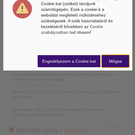
Cookie-kat (sütiket) tároljunk
számítógépén. Ezek a cookie-k a
weboldal megfelelő működéséhez
szükségesek. A sütik használatáról és
kezeléséről bővebben az
Cookie
szabályzatban
tud olvasni!
Engedélyezem a Cookie-kat
Mégse
Összeköltözik a DeepSeek mesterséges intelligenciája és a
Unitree humanoid robotikája
Életbe léptek az Európai Unióban a mesterséges intelligencia
új szabályai
Gyorsabbá válhat a fúziós üzemanyag fejlesztése a
mesterséges intelligenciával
Belföldi hírek /
BELFÖLD