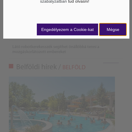
szabályzatban
tud olvasni!
Életbe léptek az Európai Unióban a mesterséges intelligencia
új szabályai
Engedélyezem a Cookie-kat
Mégse
Gyorsabbá válhat a fúziós üzemanyag fejlesztése a
mesterséges intelligenciával
Látó robotkerekesszék segíthet önállóbbá tenni a
mozgáskorlátozott embereket
Belföldi hírek /
BELFÖLD