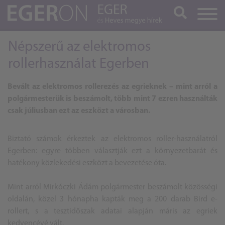
Keresés
Népszerű az elektromos
rollerhasználat Egerben
Bevált az elektromos rollerezés az egrieknek – mint arról a
polgármesterük is beszámolt, több mint 7 ezren használták
csak júliusban ezt az eszközt a városban.
Biztató számok érkeztek az elektromos roller-használatról
Egerben: egyre többen választják ezt a környezetbarát és
hatékony közlekedési eszközt a bevezetése óta.
Mint arról Mirkóczki Ádám polgármester beszámolt közösségi
oldalán, közel 3 hónapha kapták meg a 200 darab Bird e-
rollert, s a tesztidőszak adatai alapján máris az egriek
kedvencévé vált.