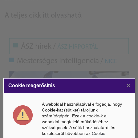
A teljes cikk
itt olvasható
.
ÁSZ hírek /
ÁSZ HÍRPORTÁL
Mesterséges Intelligencia /
NICE
×
Cookie megerősítés
A weboldal használatával elfogadja, hogy
Cookie-kat (sütiket) tároljunk
számítógépén. Ezek a cookie-k a
weboldal megfelelő működéséhez
szükségesek. A sütik használatáról és
kezeléséről bővebben az
Cookie