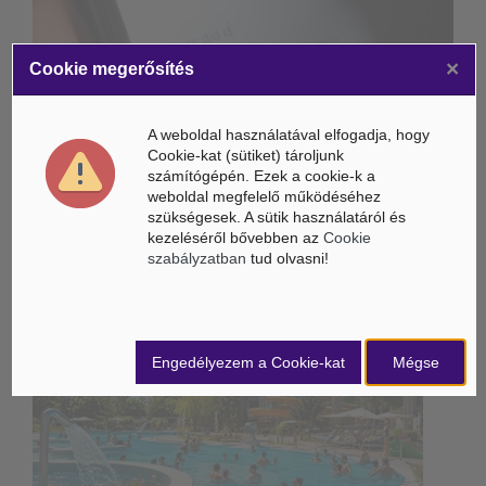
×
Összeköltözik a DeepSeek mesterséges intelligenciája és a
Cookie megerősítés
Unitree humanoid robotikája
Életbe léptek az Európai Unióban a mesterséges intelligencia
A weboldal használatával elfogadja, hogy
új szabályai
Cookie-kat (sütiket) tároljunk
számítógépén. Ezek a cookie-k a
Gyorsabbá válhat a fúziós üzemanyag fejlesztése a
weboldal megfelelő működéséhez
mesterséges intelligenciával
szükségesek. A sütik használatáról és
kezeléséről bővebben az
Cookie
szabályzatban
tud olvasni!
Belföldi hírek /
BELFÖLD
Engedélyezem a Cookie-kat
Mégse