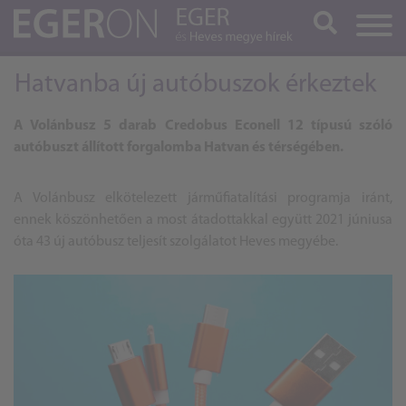
Keresés
Hatvanba új autóbuszok érkeztek
A Volánbusz 5 darab Credobus Econell 12 típusú szóló
autóbuszt állított forgalomba Hatvan és térségében.
A Volánbusz elkötelezett járműfiatalítási programja iránt,
ennek köszönhetően a most átadottakkal együtt 2021 júniusa
óta 43 új autóbusz teljesít szolgálatot Heves megyébe.