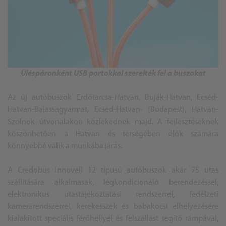
Üléspáronként USB portokkal szerelték fel a buszokat
Az új autóbuszok Erdőtarcsa-Hatvan, Buják-Hatvan, Ecséd-
Hatvan-Balassagyarmat, Ecséd-Hatvan- (Budapest), Hatvan-
Szolnok útvonalakon közlekednek majd. A fejlesztéseknek
köszönhetően a Hatvan és térségében élők számára
könnyebbé válik a munkába járás.
A Credobus Innovell 12 típusú autóbuszok akár 75 utas
szállítására alkalmasak, légkondicionáló berendezéssel,
elektronikus utastájékoztatási rendszerrel, fedélzeti
kamerarendszerrel, kerekesszék és babakocsi elhelyezésére
kialakított speciális férőhellyel és felszállást segítő rámpával,