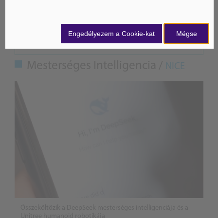
Engedélyezem a Cookie-kat
Mégse
ÁSZ hírek /
ÁSZ HÍRPORTÁL
Mesterséges Intelligencia /
NICE
Összeköltözik a DeepSeek mesterséges intelligenciája és a
Unitree humanoid robotikája