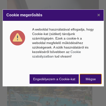
×
Összeköltözik a DeepSeek mesterséges intelligenciája és a
Cookie megerősítés
Unitree humanoid robotikája
Életbe léptek az Európai Unióban a mesterséges intelligencia
A weboldal használatával elfogadja, hogy
új szabályai
Cookie-kat (sütiket) tároljunk
számítógépén. Ezek a cookie-k a
Gyorsabbá válhat a fúziós üzemanyag fejlesztése a
weboldal megfelelő működéséhez
mesterséges intelligenciával
szükségesek. A sütik használatáról és
kezeléséről bővebben az
Cookie
szabályzatban
tud olvasni!
Belföldi hírek /
BELFÖLD
Engedélyezem a Cookie-kat
Mégse