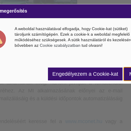
 megerősítés
ja a hírlevélküldést
, célzott kommunikációval és
eti hatékonyságot.
A weboldal használatával elfogadja, hogy Cookie-kat (sütiket)
tároljunk számítógépén. Ezek a cookie-k a weboldal megfelelő
működéséhez szükségesek. A sütik használatáról és kezelésér
 gépi tanulás révén javítják a tartalom relevanciáját,
bővebben az
Cookie szabályzatban
tud olvasni!
kat.
Az MI-alapú hírlevél szolgáltatások előnyei közé
omatizálás és a hírlevelek teljesítményéről szóló
Engedélyezem a Cookie-kat
st takarítanak meg, hanem javítják a felhasználói
keréhez.
Az MI alkalmazásának előnyei az e-mail
timalizálásáig és a küldési időpontok automatizálásáig
rendeléséért keresse fel a
www.mconet.hu
vagy a