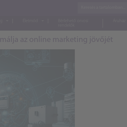
ág
Életmód
Bérlehető orvosi
Áruház
rendelők
rmálja az online marketing jövőjét