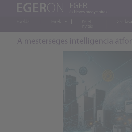
Főoldal
Hírek
Keleti
Gazdas
nyitás
A mesterséges intelligencia átfo