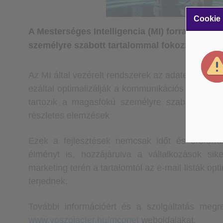
Cookie
A Mesterséges Intelligencia (MI) forradalmasít
személyre szabott tartalommal fokozza az üzl
Az MI által vezérelt rendszerek az adatelemzés és
ezáltal optimalizálják a kommunikációs stratégiá
tartozik a magasfokú személyre szabás, az aut
részletes elemzések
Ezek a fejlesztések nemcsak időt és erőforrá
élményt is, hozzájárulva a vállalkozások si
marketing terén a tartalomtól az e-mail listák op
terjednek.
További információért és a szolgáltatás meg
www.voszpiacter.hu/mconet
weboldalakat.