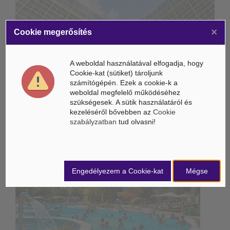
×
Életbe léptek az Európai Unióban a mesterséges intelligencia
Cookie megerősítés
új szabályai
Gyorsabbá válhat a fúziós üzemanyag fejlesztése a
A weboldal használatával elfogadja, hogy
mesterséges intelligenciával
Cookie-kat (sütiket) tároljunk
számítógépén. Ezek a cookie-k a
Látó robotkerekesszék segíthet önállóbbá tenni a
weboldal megfelelő működéséhez
mozgáskorlátozott embereket
szükségesek. A sütik használatáról és
kezeléséről bővebben az
Cookie
szabályzatban
tud olvasni!
Belföldi hírek /
BELFÖLD
Engedélyezem a Cookie-kat
Mégse