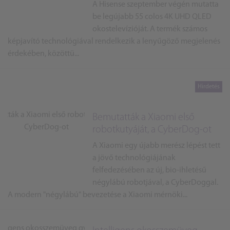
A Hisense szeptember végén mutatta
be legújabb 55 colos 4K UHD QLED
okostelevízióját. A termék számos
képjavító technológiával rendelkezik a lenyűgöző megjelenés
érdekében, közöttü...
Bemutatták a Xiaomi első
robotkutyáját, a CyberDog-ot
A Xiaomi egy újabb merész lépést tett
a jövő technológiájának
felfedezésében az új, bio-ihletésű
négylábú robotjával, a CyberDoggal.
A modern "négylábú" bevezetése a Xiaomi mérnöki...