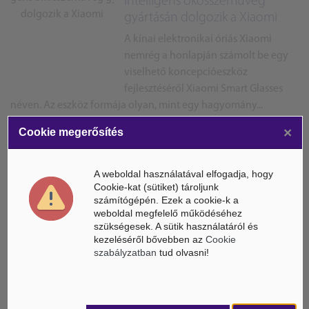
Intelligens okosszemüveg
gyártásán dolgozik a Xiaomi
A kínai elektronikai óriás Xiaomi
nemrég a honlapján számolt be egy
viselhető koncepcióeszköz
fejlesztéséről Xiaomi Smart Glasses
néven. Az eszköz formája olyan, mint egy hagyomány...
×
Cookie megerősítés
Debrecenben bővíti 5G
hálózatát a Vodafone
A weboldal használatával elfogadja, hogy
Cookie-kat (sütiket) tároljunk
Folytatódnak a Vodafone 5G
számítógépén. Ezek a cookie-k a
fejlesztései: a nemrég bejelentett
weboldal megfelelő működéséhez
balatonfüredi bővítés után hazánk
szükségesek. A sütik használatáról és
kezeléséről bővebben az
Cookie
harmadik legnagyobb városában,
szabályzatban
tud olvasni!
Debrecenben bővíti 5G hálózatát a szolgáltató.
Mesterséges intelligencia