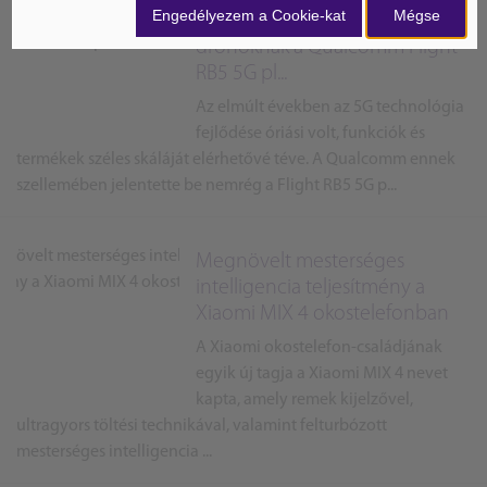
Engedélyezem a Cookie-kat
Mégse
funkciókat is hozhat az 5G
drónoknak a Qualcomm Flight
RB5 5G pl...
Az elmúlt években az 5G technológia
fejlődése óriási volt, funkciók és
termékek széles skáláját elérhetővé téve. A Qualcomm ennek
szellemében jelentette be nemrég a Flight RB5 5G p...
Megnövelt mesterséges
intelligencia teljesítmény a
Xiaomi MIX 4 okostelefonban
A Xiaomi okostelefon-családjának
egyik új tagja a Xiaomi MIX 4 nevet
kapta, amely remek kijelzővel,
ultragyors töltési technikával, valamint felturbózott
mesterséges intelligencia ...