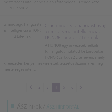
mesterséges intelligencia alapú fotómóddal is rendelkező
OPPO Reno6 Z.
Csúcsminőségű hangzást nyújt
a mesterséges intelligencia a
HONOR Earbuds 2 Lite-nak
A HONOR egy új vezeték nélküli
fülhallgatót mutatott be Európában
HONOR Earbuds 2 Lite néven, amely
kifejezetten kényelmes viselettel, tetszetős dizájnnal és még
mesterséges intell...
2
3
4
5
6
ÁSZ hírek /
ÁSZ HÍRPORTÁL