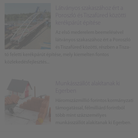
Látványos szakaszához ért a
Poroszló és Tiszafüred közötti
kerékpárút építése
Az első mederelem beemelésével
látványos szakaszához ért a Poroszló
és Tiszafüred közötti, részben a Tisza-
tó feletti kerékpárút építése, mely kiemelten fontos
közlekedésfejlesztés...
Munkásszállót alakítanak ki
Egerben
Háromszázmillió forintos kormányzati
támogatással, félmilliárd forintból
több mint százszemélyes
munkásszállót alakítanak ki Egerben.