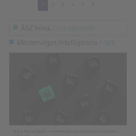
1
2
3
4
5
ÁSZ hírek /
ÁSZ HÍRPORTÁL
Mesterséges Intelligencia /
NICE
Már a Fed is figyeli a mesterséges intelligencia beruházási