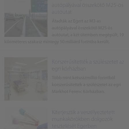
autópályával összekötő M25-ös
autóutat
Átadták az Egert az M3-as
autópályával összekötő M25-ös
autóutat, a két ütemben megépült, 19
kilométeres szakasz mintegy 50 milliárd forintba került.
Korszerűsítették a szülészetet az
egri kórházban
Több mint kétszázmillió forintból
korszerűsítették a szülészetet az egri
Markhot Ferenc Kórházban.
Kiterjesztik a veszélyeztetett
munkakörökben dolgozók
tesztelését Egerben