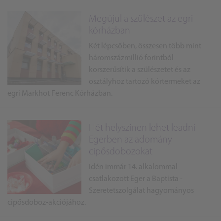
Megújul a szülészet az egri
kórházban
Két lépcsőben, összesen több mint
háromszázmillió forintból
korszerűsítik a szülészetet és az
osztályhoz tartozó kórtermeket az
egri Markhot Ferenc Kórházban.
Hét helyszínen lehet leadni
Egerben az adomány
cipősdobozokat
Idén immár 14. alkalommal
csatlakozott Eger a Baptista ­
Szeretetszolgálat hagyományos
cipősdoboz-akciójához.