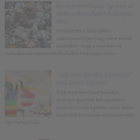
Rendeletmódosítás Egerben az
elektronikaihulladék-feldolgozó
ellen
Módosította a helyi építési
szabályzatot Eger közgyűlése annak
érdekében, hogy a városban ne
működhessen elektronikaihulladék-feldolgozó üzem.
Több mint félmilliárd forintból
épül óvoda Egerben
Több mint félmilliárd forintból
épül száz gyermek befogadására
alkalmas óvoda Egerben, az év elején
kezdődött kivitelezés várhatóan még
idén befejeződik.