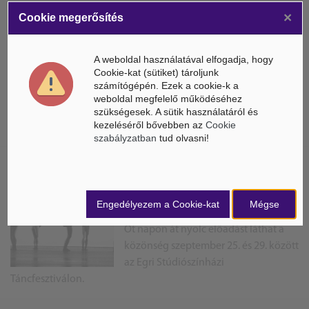
×
Cookie megerősítés
Mirkóczki Ádám Eger
polgármestere
A weboldal használatával elfogadja, hogy
Mirkóczki Ádám (Egységben a
Cookie-kat (sütiket) tároljunk
Városért Egyesület)
számítógépén. Ezek a cookie-k a
lett Eger polgármestere, aki a béke
weboldal megfelelő működéséhez
helyreállítását tartja legfontosabb
szükségesek. A sütik használatáról és
kezeléséről bővebben az
Cookie
feladatának és a helyiekkel együtt tervezi vezetni a hevesi ...
szabályzatban
tud olvasni!
Szeptember végén rendezik az
Egri Stúdiószínházi
Engedélyezem a Cookie-kat
Mégse
Táncfesztivált
Öt napon át nyolc előadást láthat a
közönség szeptember 25. és 29. között
az Egri Stúdiószínházi
Táncfesztiválon.