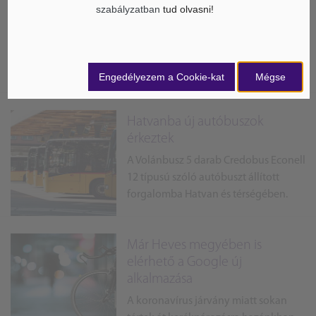
szabályzatban
tud olvasni!
hatvani üzemének építési
munkálatai
Hamarosan elkészül a Lipóti Pékség
legújabb üzeme Hatvanban.
Engedélyezem a Cookie-kat
Mégse
Hatvanba új autóbuszok
érkeztek
A Volánbusz 5 darab Credobus Econell
12 típusú szóló autóbuszt állított
forgalomba Hatvan és térségében.
Már Heves megyében is
elérhető a Google új
alkalmazása
A koronavírus járvány miatt sokan