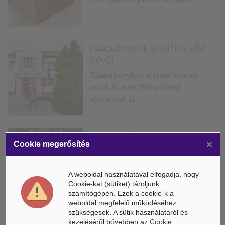
létre újabb logisztikai depóját.
Füzesabony új járási hivatallal
bővült
Füzesabonyban új járási hivatalt
adtak át, amit 350 millióból
alakítottak át.
Új ipari parkot hoznak létre
×
Cookie megerősítés
Gyöngyösön
A Terület- és Településfejlesztési
A weboldal használatával elfogadja, hogy
Program keretében új ipari parkot
Cookie-kat (sütiket) tároljunk
hoznak létre Gyöngyösön.
számítógépén. Ezek a cookie-k a
weboldal megfelelő működéséhez
szükségesek. A sütik használatáról és
kezeléséről bővebben az
Cookie
Jól haladnak a Lipóti Pékség