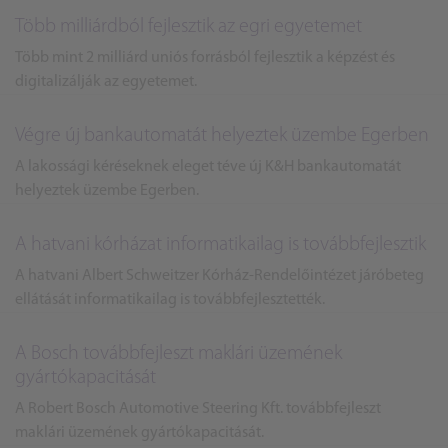
Több milliárdból fejlesztik az egri egyetemet
Több mint 2 milliárd uniós forrásból fejlesztik a képzést és
digitalizálják az egyetemet.
Végre új bankautomatát helyeztek üzembe Egerben
A lakossági kéréseknek eleget téve új K&H bankautomatát
helyeztek üzembe Egerben.
A hatvani kórházat informatikailag is továbbfejlesztik
A hatvani Albert Schweitzer Kórház-Rendelőintézet járóbeteg
ellátását informatikailag is továbbfejlesztették.
A Bosch továbbfejleszt maklári üzemének
gyártókapacitását
A Robert Bosch Automotive Steering Kft. továbbfejleszt
maklári üzemének gyártókapacitását.