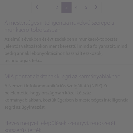
1
2
3
4
5
A mesterséges intelligencia növekvő szerepe a
munkaerő-toborzásban
Az elmúlt években és évtizedekben a munkaerő-toborzás
jelentős változásokon ment keresztül mind a folyamatát, mind
pedig annak lebonyolításához használt eszközök,
technológiák teki...
MIA pontot alakítanak ki egri az kormányablakban
A Nemzeti Infokommunikációs Szolgáltató (NISZ) Zrt
bejelentette, hogy országosan közel kétszáz
kormányablakban, köztük Egerben is mesterséges intelligencia
segíti az ügyintézést.
Heves megyei települések szennyvízrendszerét
korszerűsítették