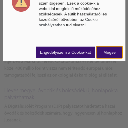
számítógépén. Ezek a cookie-k a
weboldal megfelelő működéséhez
szükségesek. A sütik használatáról és
TOP Plusz forrásból fejlesztik Egert
kezeléséről bővebben az
Cookie
Egyeztetéseket folytattak 9 milliárd forint TOP Plusz forrás
szabályzatban
tud olvasni!
felhasználásáról Egerben.
Többszáz millióból fejlesztik az onkológiai és
kardiológiai ellátást Egerben
Engedélyezem a Cookie-kat
Mégse
Egerben a Markhot Ferenc Oktatókórház és Rendelőintézet
közel 400 millió forint vissza nem térítendő európai uniós
támogatásból fejleszti az onkológiai és kardiológiai ellátást.
Heves megyei óvodák és bölcsődék új honlapokra
pályázhatnak
A Digitális Jólét Program (DJP) pályázatot hirdetett a hazai
óvodák és bölcsődék számára, hogy ingyenesen új honlaphoz
jussanak.