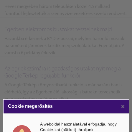
Heves megyében három településen közel 4,5 milliárd
forintból fejlesztették a szennyvízelvezető-és kezelő rendszert.
Egerben elektromos buszokat tesztelnek majd
Hazánkba érkeznek a BYD e-buszai, melyhez hasonló műszaki
paraméterű járművek kezdik meg szolgálatukat Eger útjain. A
városba 6 példány érkezik.
Az egriek számára is gazdaságos utakat nyit meg a
Google Térkép legújabb funkciói
A Google Térkép környezetbarát funkciója már hazánkban is
elérhető, így a z Egerben élő lakosság is bátrakn tervezhetik
meg gazdaságosan útvonalaikat.
×
Cookie megerősítés
Egerben uniós finanszírozással építkeznek
A weboldal használatával elfogadja, hogy
Egerben Európai Uniós finanszírozással új burkolatot,
Cookie-kat (sütiket) tároljunk
parkolókat és buszöblöket alakítanak ki.