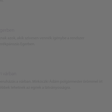
en.
Egerben
atnak azok, akik szívesen vennék igénybe a rendszer
kerékpározás Egerben.
gri várban
eruházás a várban. Mirkóczki Ádám polgármester örömmel írt
bbek lehetnek az egriek a látványosságra.