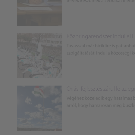
tervek készülnek a zebrákat illető
Közbringarendszer indul el 
Tavasszal már biciklire is pattanh
szolgáltatását: indul a közösségi 
Óriási fejlesztés zárul le az e
Végéhez közeledik egy hatalmas b
arról, hogy hamarosan még büszké