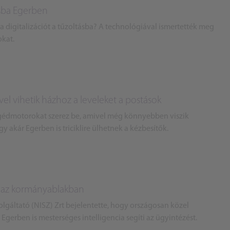
tásba Egerben
digitalizációt a tűzoltásba? A technológiával ismertették meg
okat.
ivel vihetik házhoz a leveleket a postások
gédmotorokat szerez be, amivel még könnyebben viszik
gy akár Egerben is triciklire ülhetnek a kézbesítők.
ri az kormányablakban
gáltató (NISZ) Zrt bejelentette, hogy országosan közel
gerben is mesterséges intelligencia segíti az ügyintézést.