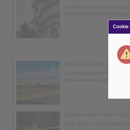
Számtalan program várta a városiak
embernek adtak is munkát az egr
Cookie
Bevonnák a lakosságot az Eg
December közepén a Nemzeti Infras
képviselőtestület a várost teherme
Újak készülnek, régiek megúj
Két év alatt húsz új gyalogátkelő j