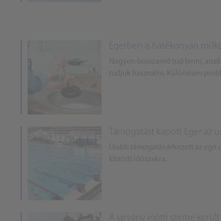
Egerben is hatékonyan működ
Nagyon bosszantó tud lenni, amik
tudjuk használni. Különösen probl
Támogatást kapott Eger az 
Újabb támogatás érkezett az egri u
közötti időszakra.
A járvány előtti szintre kerül