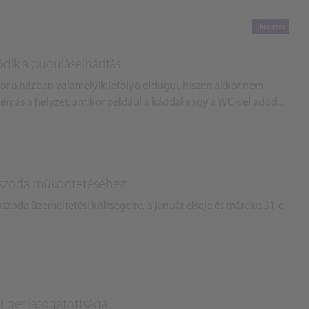
ik a duguláselhárítás
or a házban valamelyik lefolyó eldugul, hiszen akkor nem
émás a helyzet, amikor például a káddal vagy a WC-vel adód...
uszoda működtetéséhez
szoda üzemeltetési költségeire, a január elseje és március 31-e
t Eger látogatottsága