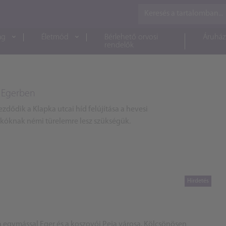
ág
Életmód
Bérlehető orvosi
Áruház
rendelők
at Egerben
zdődik a Klapka utcai híd felújítása a hevesi
kóknak némi türelemre lesz szükségük.
lá egymással Eger és a koszovói Peja városa. Kölcsönösen