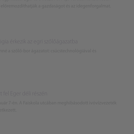
 előremozdíthatják a gazdaságot és az idegenforgalmat.
gia érkezik az egri szőlőágazatba
né a szőlő-bor ágazatot: csúcstechnológiával és
t fel Eger déli részén
nuár 7-én. A Faiskola utcában meghibásodott ivóvízvezeték
etkezett.