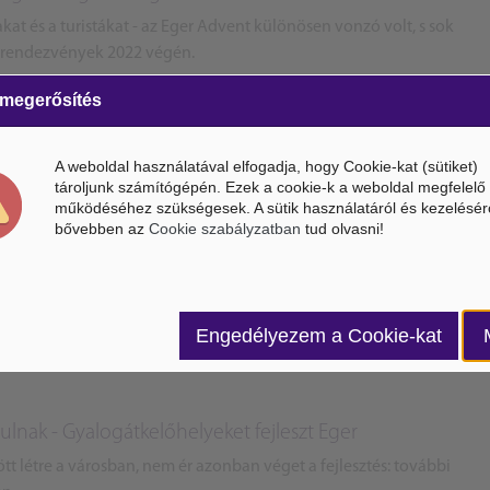
at és a turistákat - az Eger Advent különösen vonzó volt, s sok
i rendezvények 2022 végén.
 megerősítés
A weboldal használatával elfogadja, hogy Cookie-kat (sütiket)
tároljunk számítógépén. Ezek a cookie-k a weboldal megfelelő
működéséhez szükségesek. A sütik használatáról és kezelésér
bővebben az
Cookie szabályzatban
tud olvasni!
ert tehermentesítő út tervezésébe
truktúra Fejlesztő Zrt. munkatársaival egyeztetett az egri
ntesítő út tervezésének jelenlegi állapotáról.
Engedélyezem a Cookie-kat
ulnak - Gyalogátkelőhelyeket fejleszt Eger
ött létre a városban, nem ér azonban véget a fejlesztés: további