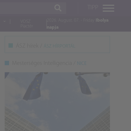
TIPP
2026. August. 07. - Friday
Ibolya
VOSZ
Piactér
napja
M
ÁSZ hírek /
ÁSZ HÍRPORTÁL
K
Mesterséges Intelligencia /
NICE
A