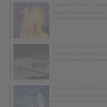
Digitalizációt vittek a tűzol
Hogyan lehetséges becsempészni a 
a közelmúltban az egri lánglovag
Egerben is elektromos tricikl
A Magyar Posta Zrt elektromos se
házhoz a leveleket. Országszerte, í
MIA pontot alakítanak ki eg
A Nemzeti Infokommunikációs Szol
kétszáz kormányablakban, köztük E