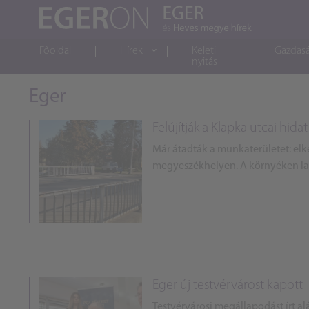
Főoldal
Hírek
Keleti
Gazdas
nyitás
Eger
Felújítják a Klapka utcai hid
Már átadták a munkaterületet: elke
megyeszékhelyen. A környéken la
Eger új testvérvárost kapott
Testvérvárosi megállapodást írt a